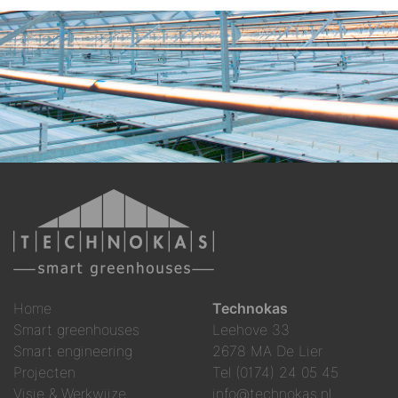
Home
Technokas
Smart greenhouses
Leehove 33
Smart engineering
2678 MA De Lier
Projecten
Tel (0174) 24 05 45
Visie & Werkwijze
info@technokas.nl