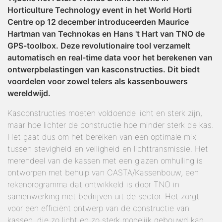
Horticulture Technology event in het World Horti
Centre op 12 december introduceerden Maurice
Hartman van Technokas en Hans 't Hart van TNO de
GPS-toolbox. Deze revolutionaire tool verzamelt
automatisch en real-time data voor het berekenen van
ontwerpbelastingen van kasconstructies. Dit biedt
voordelen voor zowel telers als kassenbouwers
wereldwijd.
Kasconstructies moeten voldoende licht en sterk zijn,
maar hoe lichter de constructie hoe minder sterk de kas.
Het gaat dus om het bereiken van een optimale mix
tussen stevigheid en veiligheid en lichttransmissie. Het
merendeel van de kassen met een glazen omhulling is
ontworpen met behulp van CASTA/Kassenbouw, een
rekenprogramma dat ontwikkeld is door TNO in
samenwerking met bedrijven uit de sector. Het zorgt
voor een efficiënt ontwerp van de constructie van
kassen, die zo licht en zo sterk mogelijk gebouwd kan