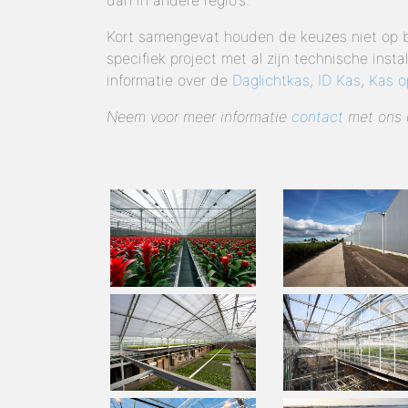
dan in andere regio’s.
Kort samengevat houden de keuzes niet op bi
specifiek project met al zijn technische inst
informatie over de
Daglichtkas
,
ID Kas
,
Kas o
Neem voor meer informatie
contact
met ons 