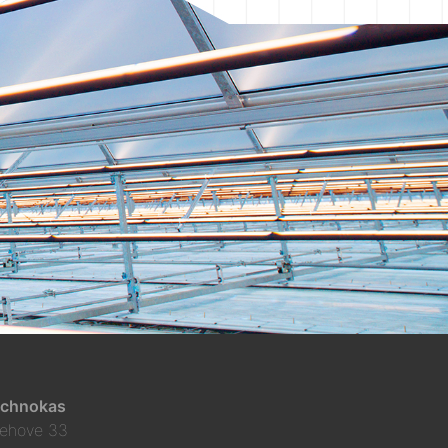
chnokas
ehove 33