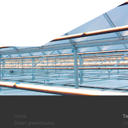
Home
Te
Smart greenhouses
Le