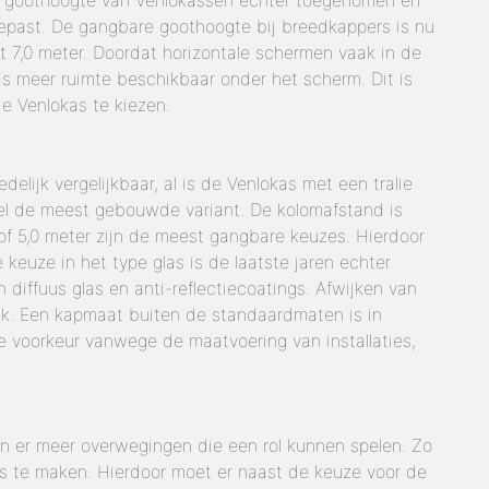
 de goothoogte van Venlokassen echter toegenomen en
epast. De gangbare goothoogte bij breedkappers is nu
tot 7,0 meter. Doordat horizontale schermen vaak in de
kas meer ruimte beschikbaar onder het scherm. Dit is
e Venlokas te kiezen.
elijk vergelijkbaar, al is de Venlokas met een tralie
el de meest gebouwde variant. De kolomafstand is
 of 5,0 meter zijn de meest gangbare keuzes. Hierdoor
keuze in het type glas is de laatste jaren echter
diffuus glas en anti-reflectiecoatings. Afwijken van
ijk. Een kapmaat buiten de standaardmaten is in
de voorkeur vanwege de maatvoering van installaties,
ijn er meer overwegingen die een rol kunnen spelen. Zo
us te maken. Hierdoor moet er naast de keuze voor de