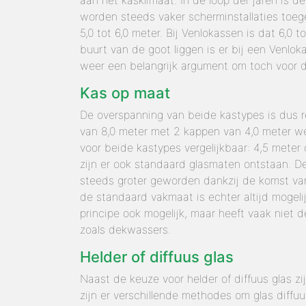
aan het kasklimaat. In de loop der jaren is
worden steeds vaker scherminstallaties toeg
5,0 tot 6,0 meter. Bij Venlokassen is dat 6,0 
buurt van de goot liggen is er bij een Venlo
weer een belangrijk argument om toch voor d
Kas op maat
De overspanning van beide kastypes is dus red
van 8,0 meter met 2 kappen van 4,0 meter w
voor beide kastypes vergelijkbaar: 4,5 meter
zijn er ook standaard glasmaten ontstaan. De 
steeds groter geworden dankzij de komst van 
de standaard vakmaat is echter altijd mogel
principe ook mogelijk, maar heeft vaak niet 
zoals dekwassers.
Helder of diffuus glas
Naast de keuze voor helder of diffuus glas z
zijn er verschillende methodes om glas diffu