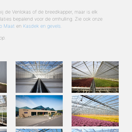
j de Venlokas of de breedkapper, maar is elk
allaties bepalend voor de omhulling. Zie ook onze
p Maat
en
Kasdek en gevels
.
op.