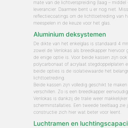
mate van de lichtverspreiding (laag – midde
leverancier. Daarmee bent u er nog niet. Miss
reflectiecoatings om de lichttoetreding van
meespelen in de keuze voor het glas.
Aluminium deksystemen
De dikte van het enkelglas is standaard 4 
zowel de Venlokas als breedkapper hiervoor g
de enige optie is. Voor beide kassen zijn o
polycarbonaat of acrylaat stegdoppelplaten e
beide opties is de isolatiewaarde het belangr
lichttoetreding.
Beide kassen zijn volledig geschikt te maken v
verschillen. Zo is een breedkapper eenvoudi
Venlokas is dankzij de tralie weer makkelijke
scherminstallaties. Een tweede teeltlaag zie
constructie zich hier wat beter voor leent.
Luchtramen en luchtingscapacit