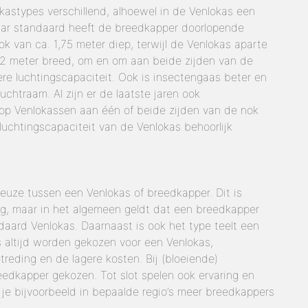
 kastypes verschillend, alhoewel in de Venlokas een
aar standaard heeft de breedkapper doorlopende
k van ca. 1,75 meter diep, terwijl de Venlokas aparte
1,2 meter breed, om en om aan beide zijden van de
re luchtingscapaciteit. Ook is insectengaas beter en
uchtraam. Al zijn er de laatste jaren ook
op Venlokassen aan één of beide zijden van de nok
uchtingscapaciteit van de Venlokas behoorlijk
euze tussen een Venlokas of breedkapper. Dit is
ring, maar in het algemeen geldt dat een breedkapper
daard Venlokas. Daarnaast is ook het type teelt een
as altijd worden gekozen voor een Venlokas,
treding en de lagere kosten. Bij (bloeiende)
eedkapper gekozen. Tot slot spelen ook ervaring en
e je bijvoorbeeld in bepaalde regio’s meer breedkappers