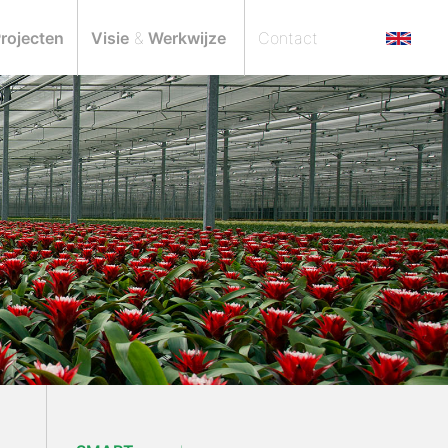
rojecten
Visie
&
Werkwijze
Contact