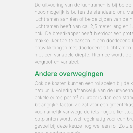
De uitvoering van de luchtramen is bij beide
hoop mogelijk is buiten de standaard om. M
luchtramen aan één of beide zijden van de no
luchtramen heeft van ca. 2,5 meter lang en 
nok. De breedkapper heeft hierdoor een grote
makkelijker toe te passen in een doorlopend l
ontwikkelingen met doorlopende luchtramen 
met een variabele diepte. Hiermee wordt de l
vergroot en variabel.
Andere overwegingen
Ook de kosten kunnen een rol spelen bij de k
natuurlijk volledig afhankelijk van de uitvoe
enkele euro’s per m² duurder is dan een stan
belangrijke factor. Zo zal voor een groentek
voornamelijk vanwege de iets hogere lichttoe
potplanten wordt wel regelmatig voor een br
gevoel bij deze keuze nog wel een rol. Zo zi