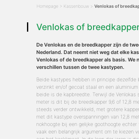
Homepage
>
Kassenbouw
>
Venlokas of breedka
Venlokas of breedkapper
De Venlokas en de breedkapper zijn de twe
Nederland. Dat neemt niet weg dat elke kas
Venlokas of de breedkapper als basis. We 
verschillen tussen de twee kastypen.
Beide kastypes hebben in principe dezelfde 
verzinkt en/of gecoat staal en een aluminium
beide is de kapbreedte. Terwijl de Venlokas 
meter is dit bij de breedkapper 9,6 of 12,8 me
steeds verder ontwikkeld, met grotere kappen
met dit kastype overspanningen van 12,8 mete
nokhoogte bij een gelijke goothoogte echter 
vaak een belangrijk argument om te kiezen 