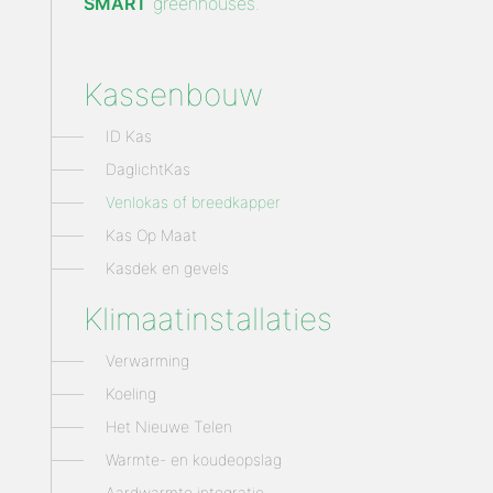
SMART
greenhouses.
Kassenbouw
ID Kas
DaglichtKas
Venlokas of breedkapper
Kas Op Maat
Kasdek en gevels
Klimaatinstallaties
Verwarming
Koeling
Het Nieuwe Telen
Warmte- en koudeopslag
Aardwarmte integratie