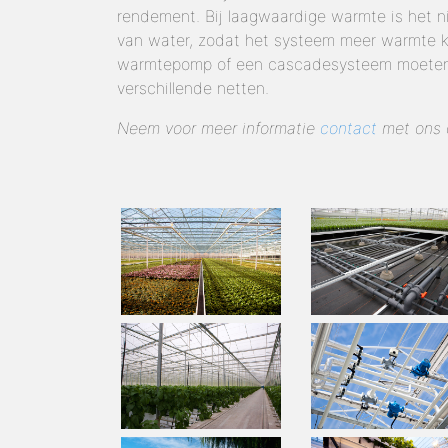
rendement. Bij laagwaardige warmte is het ni
van water, zodat het systeem meer warmte 
warmtepomp of een cascadesysteem moeten in
verschillende netten.
Neem voor meer informatie
contact
met ons 