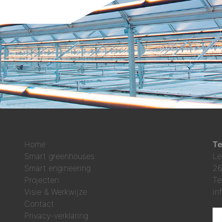
Home
Te
Smart greenhouses
Le
Smart engineering
26
Projecten
Te
Visie & Werkwijze
in
Contact
Privacy-verklaring