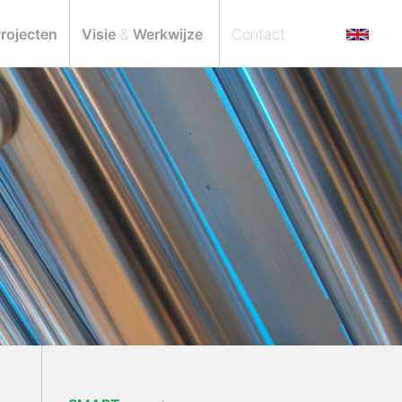
rojecten
Visie
&
Werkwijze
Contact