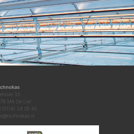
chnokas
ehove 33
78 MA De Lier
l (0174) 24 05 45
fo@technokas.nl