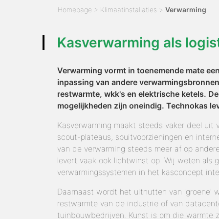
Homepage
>
Klimaatinstallaties
>
Verwarming
Kasverwarming als logist
Verwarming vormt in toenemende mate een 
inpassing van andere verwarmingsbronnen 
restwarmte, wkk's en elektrische ketels. D
mogelijkheden zijn oneindig. Technokas lev
Kasverwarming maakt steeds vaker deel uit v
scout-plateaus, spuitvoorzieningen en inter
van de verwarming steeds meer af op andere f
levert vaak ook lichtwinst op. Wij weten als 
verwarmingssystemen in het kasconcept inte
Daarnaast wordt het uitnutten van 'groene' 
restwarmte van de industrie of van datacent
tuinbouwbedrijven. Kunst is om die warmte z