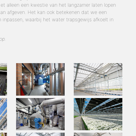
et alleen een kwestie van het langzamer laten lopen
kan afgeven. Het kan ook betekenen dat we een
passen, waarbij het water trapsgewijs afkoelt in
op.