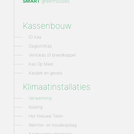
SMART
greenhouses.
Kassenbouw
ID Kas
DaglichtKas
Venlokas of breedkapper
Kas Op Maat
Kasdek en gevels
Klimaatinstallaties
Verwarming
Koeling
Het Nieuwe Telen
Warmte- en koudeopslag
Aardwarmte integratie