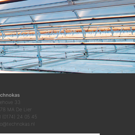
chnokas
ehove 33
78 MA De Lier
l (0174) 24 05 45
fo@technokas.nl