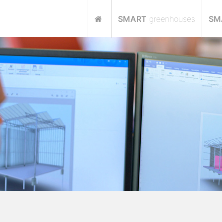
SMART
greenhouses
SM