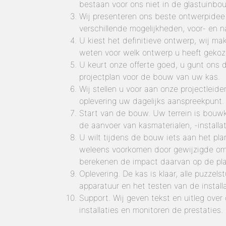
bestaan voor ons niet in de glastuinbo
Wij presenteren ons beste ontwerpidee 
verschillende mogelijkheden, voor- en na
U kiest het definitieve ontwerp, wij mak
weten voor welk ontwerp u heeft gekoz
U keurt onze offerte goed, u gunt ons 
projectplan voor de bouw van uw kas.
Wij stellen u voor aan onze projectleid
oplevering uw dagelijks aanspreekpunt.
Start van de bouw. Uw terrein is bouwk
de aanvoer van kasmaterialen, -installa
U wilt tijdens de bouw iets aan het pla
weleens voorkomen door gewijzigde om
berekenen de impact daarvan op de pla
Oplevering. De kas is klaar, alle puzzels
apparatuur en het testen van de installa
Support. Wij geven tekst en uitleg ove
installaties en monitoren de prestaties.