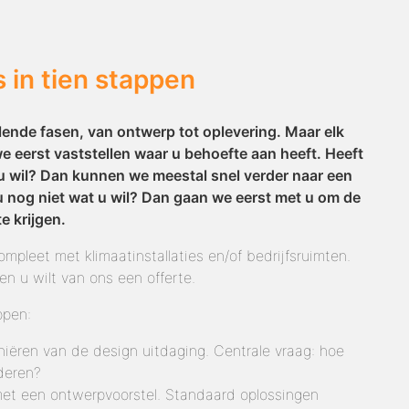
 in tien stappen
ende fasen, van ontwerp tot oplevering. Maar elk
we eerst vaststellen waar u behoefte aan heeft. Heeft
u wil? Dan kunnen we meestal snel verder naar een
 u nog niet wat u wil? Dan gaan we eerst met u om de
e krijgen.
mpleet met klimaatinstallaties en/of bedrijfsruimten.
n u wilt van ons een offerte.
ppen:
niëren van de design uitdaging. Centrale vraag: hoe
deren?
met een ontwerpvoorstel. Standaard oplossingen