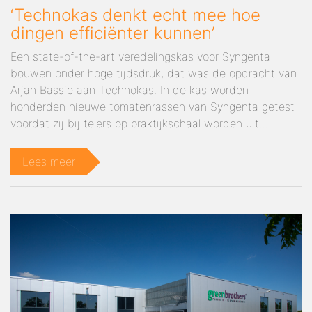
‘Technokas denkt echt mee hoe
dingen efficiënter kunnen’
Een state-of-the-art veredelingskas voor Syngenta
bouwen onder hoge tijdsdruk, dat was de opdracht van
Arjan Bassie aan Technokas. In de kas worden
honderden nieuwe tomatenrassen van Syngenta getest
voordat zij bij telers op praktijkschaal worden uit...
Lees meer