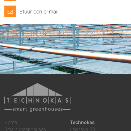
Stuur een e-mail
Home
Technokas
Smart greenhouses
Leehove 33