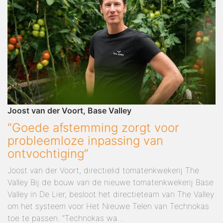
Joost van der Voort, Base Valley
“Goede afstemming zorgt voor
probleemloze inpassing van
ontvochtiging”
Joost van der Voort, directielid tomatenkwekerij The
Valley Bij de bouw van de nieuwe tomatenkwekerij Base
Valley in De Lier, besloot het directieteam van The Valley
om het systeem voor Het Nieuwe Telen van Technokas
toe te passen. “Technokas wa...